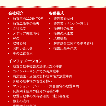
会社紹介
各種書式
放置車両110番 TOP
警告書を貼付
放置二輪車の撤去
警告書（ナンバー無し）
会社概要
撤去時の覚書
メディア掲載情報
撤去の承諾書
FAQ
現在登録
取材姿勢
解体処分に関する参考資料
お問い合わせ
撤去記録を作成
車の位置表示
インフォメーション
放置自動車撤去の法律と対応手順
コインパーキングでの長期駐車
商業施設・店舗の無料駐車場の放置車両
月極め駐車場の管理者様へ
マンション・アパート・集合住宅の放置車両
長期間未使用の自分の名義の車
放置自動車の所有者確認・通知書発送
撤去の流れ