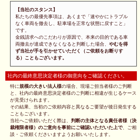
【当社のスタンス】
私たちの最優先事項は、あくまで「速やかにトラブル
なく車両を撤去し、駐車場を正常な状態に戻すこと」
です。
金銭請求へのこだわりが原因で、本来の目的である車
両撤去が達成できなくなると判断した場合、
やむを得
ず当社が手を引かせていただく（ご依頼をお断りす
る）こともございます。
社内の最終意思決定者様の御意向をご確認ください。
特に
規模の大きい法人様
の場合、現場ご担当者様のご判断
と、社内の最終意思決定者様のご判断に相違が生じるケース
が見受けられます。
その結果、当初のご依頼内容と異なるご要望が後日発生する
こともございます。
当社へご依頼いただく際は、
判断の主体となる責任者様（決
裁権限者様）のご意向を事前にご確認いただいた上で
、ご相
談・ご依頼くださいますようお願いいたします。