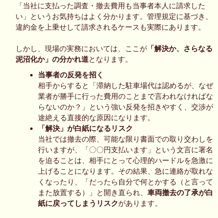
「当社に支払った調査・撤去費用も当事者本人に請求した
い」というお気持ちはよく分かります。管理規定に基づき、
違約金を上乗せして請求されるケースも実際にあります。
しかし、現場の実務においては、ここが
「解決か、さらなる
泥沼化か」の分かれ道
となります。
当事者の反発を招く
相手からすると「滞納した駐車場代は認めるが、なぜ
業者が勝手に行った費用のことまで言われなければな
らないのか？」という強い反発を招きやすく、交渉が
途絶える直接的な原因になります。
「解決」が白紙になるリスク
当社では撤去の際、可能な限り書面での取り交わしを
行いますが、「〇〇円支払います」という文言に署名
を迫ることは、相手にとって心理的ハードルを急激に
上げることになります。その結果、急に連絡が取れな
くなったり、「だったら自分で何とかする（と言って
また放置する）」と開き直られ、
車両撤去の了承が白
紙に戻ってしまうリスク
があります。