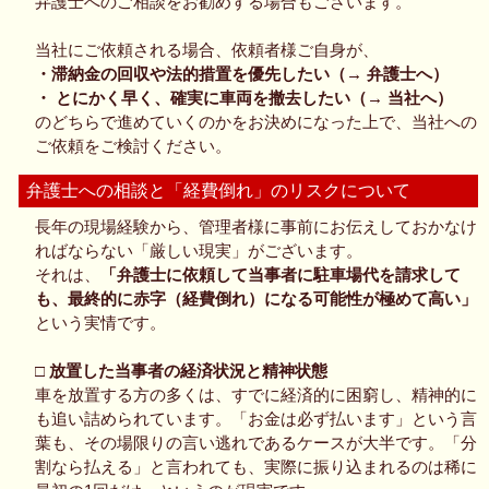
弁護士へのご相談をお勧めする場合もございます。
当社にご依頼される場合、依頼者様ご自身が、
・滞納金の回収や法的措置を優先したい（→ 弁護士へ）
・ とにかく早く、確実に車両を撤去したい（→ 当社へ）
のどちらで進めていくのかをお決めになった上で、当社への
ご依頼をご検討ください。
弁護士への相談と「経費倒れ」のリスクについて
長年の現場経験から、管理者様に事前にお伝えしておかなけ
ればならない「厳しい現実」がございます。
それは、
「弁護士に依頼して当事者に駐車場代を請求して
も、最終的に赤字（経費倒れ）になる可能性が極めて高い」
という実情です。
□ 放置した当事者の経済状況と精神状態
車を放置する方の多くは、すでに経済的に困窮し、精神的に
も追い詰められています。「お金は必ず払います」という言
葉も、その場限りの言い逃れであるケースが大半です。「分
割なら払える」と言われても、実際に振り込まれるのは稀に