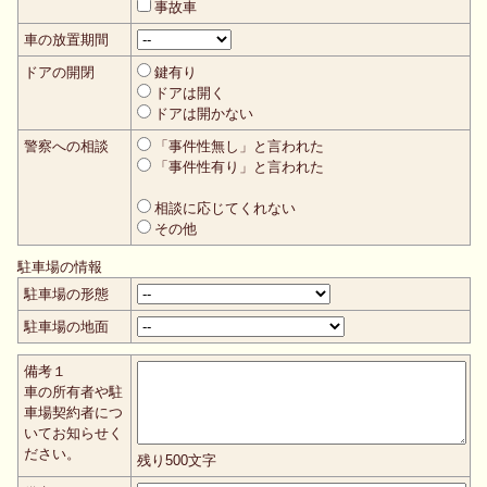
事故車
車の放置期間
ドアの開閉
鍵有り
ドアは開く
ドアは開かない
警察への相談
「事件性無し」と言われた
「事件性有り」と言われた
相談に応じてくれない
その他
駐車場の情報
駐車場の形態
駐車場の地面
備考１
車の所有者や駐
車場契約者につ
いてお知らせく
ださい。
残り
500
文字