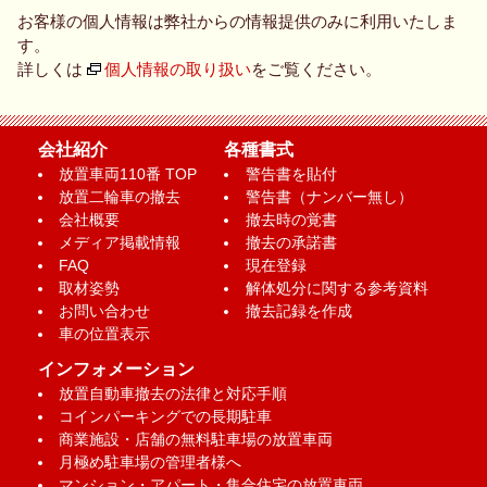
お客様の個人情報は弊社からの情報提供のみに利用いたしま
す。
詳しくは
個人情報の取り扱い
をご覧ください。
会社紹介
各種書式
放置車両110番 TOP
警告書を貼付
放置二輪車の撤去
警告書（ナンバー無し）
会社概要
撤去時の覚書
メディア掲載情報
撤去の承諾書
FAQ
現在登録
取材姿勢
解体処分に関する参考資料
お問い合わせ
撤去記録を作成
車の位置表示
インフォメーション
放置自動車撤去の法律と対応手順
コインパーキングでの長期駐車
商業施設・店舗の無料駐車場の放置車両
月極め駐車場の管理者様へ
マンション・アパート・集合住宅の放置車両