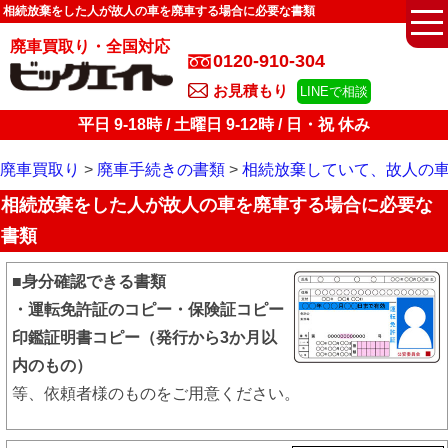
相続放棄をした人が故人の車を廃車する場合に必要な書類
廃車買取り・全国対応
0120-910-304
お見積もり
LINEで相談
平日 9-18時 / 土曜日 9-12時 / 日・祝 休み
廃車買取り
廃車手続きの書類
相続放棄していて、故人の
相続放棄をした人が故人の車を廃車する場合に必要な
書類
■身分確認できる書類
・運転免許証のコピー・保険証コピー
印鑑証明書コピー（発行から3か月以
内のもの）
等、依頼者様のものをご用意ください。