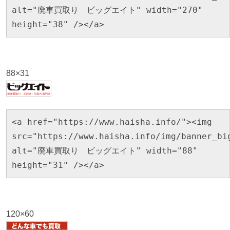
alt="廃車買取り ビッグエイト" width="270"
height="38" /></a>
88×31
<a href="https://www.haisha.info/"><img
src="https://www.haisha.info/img/banner_bi
alt="廃車買取り ビッグエイト" width="88"
height="31" /></a>
120×60