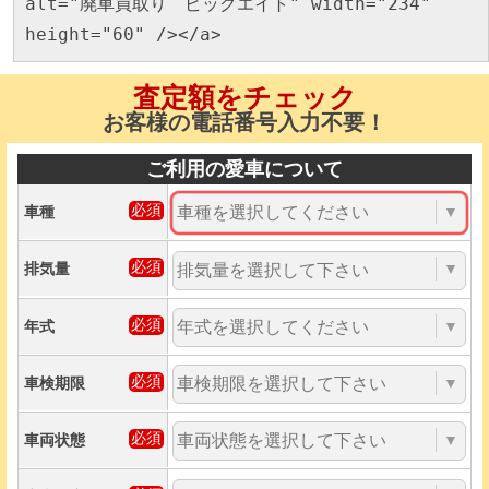
alt="廃車買取り ビッグエイト" width="234"
height="60" /></a>
査定額をチェック
お客様の電話番号入力不要！
ご利用の愛車について
車種
▼
排気量
▼
年式
▼
車検期限
▼
車両状態
▼