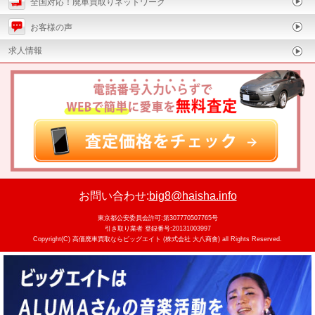
全国対応！廃車買取りネットワーク
お客様の声
求人情報
お問い合わせ:
big8@haisha.info
東京都公安委員会許可:第307770507765号
引き取り業者 登録番号:20131003997
Copyright(C)
高価廃車買取ならビッグエイト (株式会社 大八商會)
all Rights Reserved.