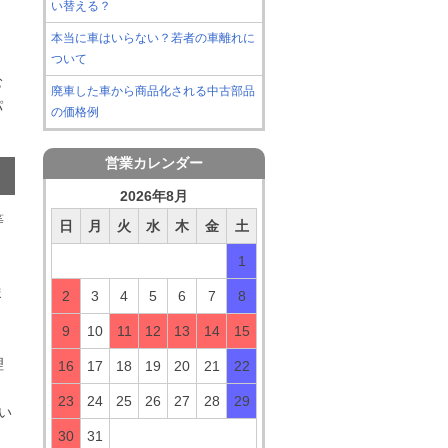
い替える？
本当に車はいらない？若者の車離れに
ついて
む
廃車した車から商品化される中古部品
パ
の価格例
営業カレンダー
2026年8月
等
日
月
火
水
木
金
土
1
。
ま
2
3
4
5
6
7
8
9
10
11
12
13
14
15
理
16
17
18
19
20
21
22
23
24
25
26
27
28
29
い
30
31