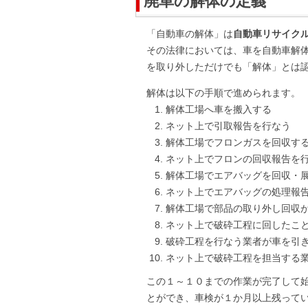
廃車の解体の定義
「自動車の解体」は
自動車リサイク
その法律においては、車を自動車解
を取り外しただけでも「解体」とは
解体は以下の手順で進められます。
解体工場へ車を搬入する
ネット上で引取報告を行なう
解体工場でフロンガスを回収す
ネット上でフロンの回収報告を
解体工場でエアバッグを回収・
ネット上でエアバッグの処理報
解体工場で部品の取り外し回収
ネット上で破砕工程に回したこ
破砕工程を行なう業者が車を引
ネット上で破砕工程を担当する
この１～１０までの作業が完了して
とができ、車検が１か月以上残って