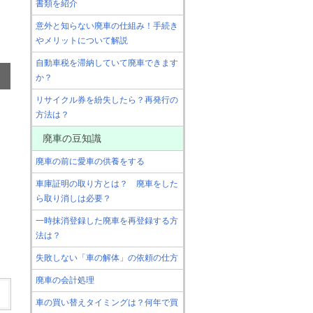
書類を紹介
意外と知らない廃車の仕組み！手続き
やメリットについて解説
自動車税を滞納していて廃車できます
か？
リサイクル券を紛失したら？再発行の
方法は？
廃車の豆知識
廃車の前に愛車の供養をする
車庫証明の取り方とは？ 廃車をした
ら取り消しは必要？
一時抹消登録した廃車を再登録する方
法は？
失敗しない「車の解体」の依頼の仕方
廃車の会計処理
車の買い替えタイミングは？何年で買