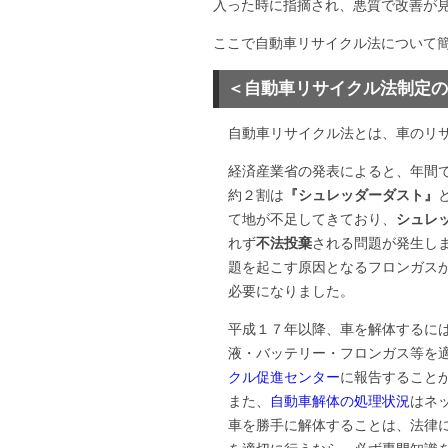
入った時に指摘され、悪質で改善が
ここで自動車リサイクル法について
＜自動車リサイクル法制定の
自動車リサイクル法とは、車のリ
経済産業省の発表によると、年間で
約２割は
『シュレッダーダスト』
て地が不足してきており、
シュレ
れず
不法投棄
される問題が発生し
題を起こす原因となるフロンガス
必要になりました。
平成１７年以降、車を解体するに
液・バッテリー・フロンガス等を
クル促進センター
に報告すること
また、
自動車解体の処理状況
はネ
車を勝手に解体することは、法律