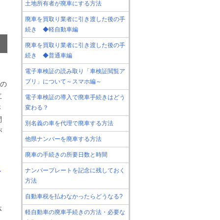
土地所有者が廃車にする方法
廃車を買取り業者に引き渡した後の手
続き ◆軽自動車編
廃車を買取り業者に引き渡した後の手
続き ◆普通車編
電子車検証の読み取り「車検証閲覧ア
プリ」について～スマホ編～
量の
立
電子車検証の導入で廃車手続きはどう
さ
変わる？
問
別名義の車を代理で廃車する方法
が
他県ナンバーを廃車する方法
廃車の手続きの所要日数と時間
ナンバープレートを記念に残しておく
イ
方法
自動車税を払わなかったらどうなる?
体
軽自動車の廃車手続きの方法・必要な