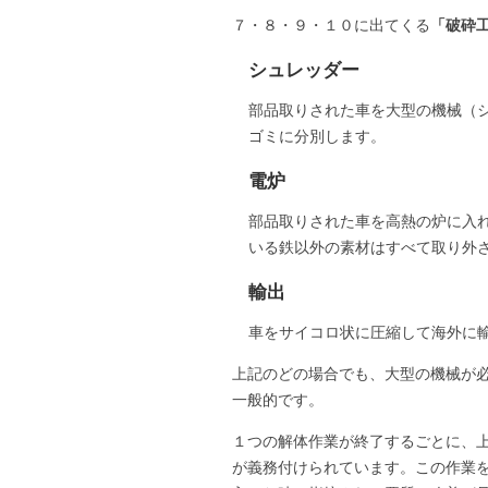
７・８・９・１０に出てくる
「破砕
シュレッダー
部品取りされた車を大型の機械（
ゴミに分別します。
電炉
部品取りされた車を高熱の炉に入
いる鉄以外の素材はすべて取り外
輸出
車をサイコロ状に圧縮して海外に
上記のどの場合でも、大型の機械が
一般的です。
１つの解体作業が終了するごとに、
が義務付けられています。この作業