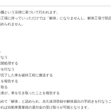
ル法
という法律に基づいて行われます。
体工場に持っていっただけでは「解体」になりませんし、解体工場で部
認められません。
る
行なう
展開処理する
告を行なう
が完了した車を破砕工程に搬送する
とを報告する
き取る
業者が、車を引き取ったことを報告する
始めて「解体」と認められ、永久抹消登録や解体届出の手続きを行なう
いれば自動車重量税の還付金の受け取りが可能となります。