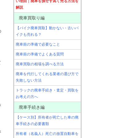
い理由｜廃車を損せず高く売る方法を
解説
廃車買取り編
【バイク廃車買取】動かない・古いバ
の
イクも売れる？
廃車前の準備で必要なこと
廃車前の準備でよくある質問
て
廃車買取の相場を調べる方法
廃車を代行してくれる業者の選び方で
失敗しない方法
トラックの廃車手続き・査定・買取を
お考えの方へ
が
廃車手続き編
【ケース別】所有者が死亡した車の廃
車手続きの必要書類
と
が
所有者（名義人）死亡の放置自動車を