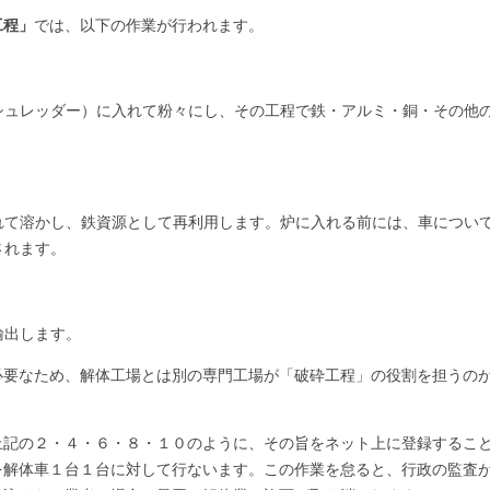
工程」
では、以下の作業が行われます。
シュレッダー）に入れて粉々にし、その工程で鉄・アルミ・銅・その他
れて溶かし、鉄資源として再利用します。炉に入れる前には、車につい
されます。
輸出します。
必要なため、解体工場とは別の専門工場が「破砕工程」の役割を担うの
上記の２・４・６・８・１０のように、その旨をネット上に登録するこ
を解体車１台１台に対して行ないます。この作業を怠ると、行政の監査