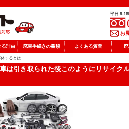
平日 9-1
お
きる理由
廃車手続きの書類
よくある質問
廃
解体するとは
廃車は引き取られた後このようにリサイク