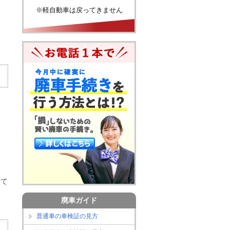
※軽自動車は戻ってきません
」
して
廃車ガイド
普通車の車検証の見方