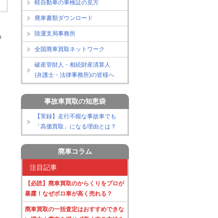
軽自動車の車検証の見方
廃車書類ダウンロード
陸運支局事務所
品
全国廃車買取ネットワーク
破産管財人・相続財産清算人
(弁護士・法律事務所)の皆様へ
事故車買取の知恵袋
【実録】走行不能な事故車でも
「高価買取」になる理由とは？
廃車コラム
注目記事
【必読】廃車買取のからくりをプロが
暴露！なぜボロ車が高く売れる？
こ
廃車買取の一括査定はおすすめできな