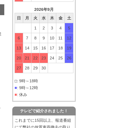
2026年9月
日
月
火
水
木
金
土
1
2
3
4
5
業
6
7
8
9
10
11
12
13
14
15
16
17
18
19
20
21
22
23
24
25
26
27
28
29
30
□: 9時～18時
■
: 9時～12時
■
: 休み
ト
テレビで紹介されました！
これまでに15回以上、報道番組
にて弊社の放置車両撤去の取り