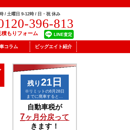
8時 / 土曜日 9-12時 / 日・祝 休み
0120-396-813
見積もりフォーム
LINE査定
車コラム
ビッグエイト紹介
ル
21日
残り
※リミットの8月28日
までに廃車すると…
自動車税が
7
ヶ月分戻って
きます！