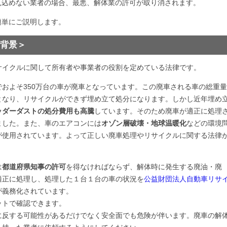
見込めない業者の場合、最悪、解体業の許可が取り消されます。
簡単にご説明します。
背景＞
サイクルに関して所有者や事業者の役割を定めている法律です。
およそ350万台の車が廃車となっています。この廃車される車の総重
となり、リサイクルができず埋め立て処分になります。しかし近年埋め
ッダーダストの処分費用も高騰
しています。そのため廃車が適正に処理
ました。また、車のエアコンには
オゾン層破壊・地球温暖化
などの環境
が使用されています。よって正しい廃車処理やリサイクルに関する法律
は
都道府県知事の許可
を得なければならず、解体時に発生する廃油・廃
適正に処理し、処理した１台１台の車の状況を
公益財団法人自動車リサ
が義務化されています。
ットで確認できます。
に反する可能性があるだけでなく安全面でも危険が伴います。廃車の解