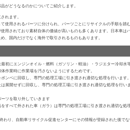
部品がどうなるのかについてご紹介します。
収されます。
して使用されるパーツに分けられ、パーツごとにリサイクルの手順を踏
が使用されており素材自体の価値が高いものも多くあります。日本車は
ため、国内だけでなく海外で取引されるものもあります。
は最初にエンジンオイル・燃料（ガソリン・軽油）・ラジエター冷却水
解体作業時に作業場を汚さないようにするためです。
をボンベに回収し、専門の処理工場に引き渡され適切な処理を行います
たは展開せずに回収し、専門の処理工場に引き渡され適切な処理を行い
パーツを取り外していきます
品をすべて外された車（ガラ）は専門の処理工場に引き渡され適切な処
が終わり、自動車リサイクル促進センターにその情報が登録された後でな