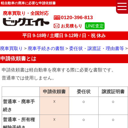
軽自動車の廃車に必要な申請依頼書
廃車買取り・全国対応
0120-396-813
お見積もり
LINE査定
平日 9-18時 / 土曜日 9-12時 / 日・祝 休み
廃車買取り
廃車手続きの書類
委任状・譲渡証・理由書等
申請依頼書とは
申請依頼書は軽自動車を廃車する際に必要な書類です。
普通車では使用しません。
申請依頼書
委任状
譲渡証明書
普通車・廃車手
☓
○
○
続き
普通車・所有権
☓
○
○
解除手続き