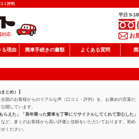
コミ評判
平日 9-1
お
きる理由
廃車手続きの書類
よくある質問
廃
論まとめ）】
た全国のお客様からのリアルな声（口コミ・評判）を、お褒めの言葉だ
て公開しています。
てもらえた」「長年乗った愛車を丁寧にリサイクルしてくれて安心した」
」
など、多くのお客様から高い評価と信頼をいただいております。初め
任せください。