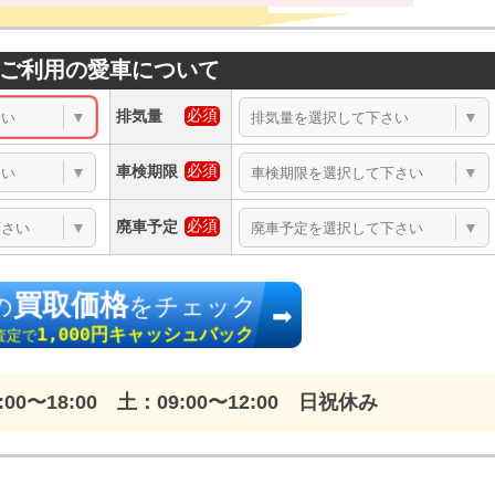
ご利用の愛車について
排気量
▼
▼
車検期限
▼
▼
廃車予定
▼
▼
買取価格
の
をチェック
1,000円キャッシュバック
査定で
00〜18:00 土：09:00〜12:00 日祝休み