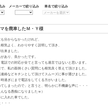
込み
メーカーで絞り込み
車名で絞り込み
ーマを廃車したＭ・Ｙ様
左も分からなかったけれど、
に根気よく、わかりやすく説明して頂き、
が出来ました。
供があり、良かったです。
、電話での対応が全てと言っても過言ではないと思います。
様で、私の面倒くさい質問にも根気良く答えて頂けました。
話連絡などキチンとして頂けてスムーズに事が運びました。
０時過ぎにまで電話をしてくる方がいました。
めてしまったので」と言うと、明らかに不機嫌な声に・・・
たんなる愚痴になりましたｗ）
手に入れた車でした。
た・・・