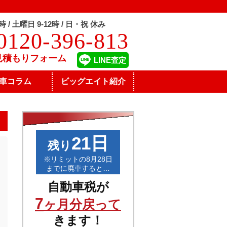
8時 / 土曜日 9-12時 / 日・祝 休み
0120-396-813
見積もりフォーム
LINE査定
車コラム
ビッグエイト紹介
21日
残り
※リミットの8月28日
までに廃車すると…
自動車税が
7
ヶ月分戻って
きます！