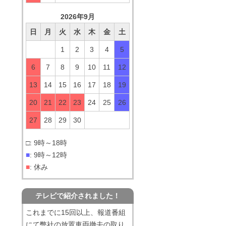
2026年9月
日
月
火
水
木
金
土
1
2
3
4
5
6
7
8
9
10
11
12
13
14
15
16
17
18
19
20
21
22
23
24
25
26
27
28
29
30
□: 9時～18時
■
: 9時～12時
■
: 休み
テレビで紹介されました！
これまでに15回以上、報道番組
にて弊社の放置車両撤去の取り