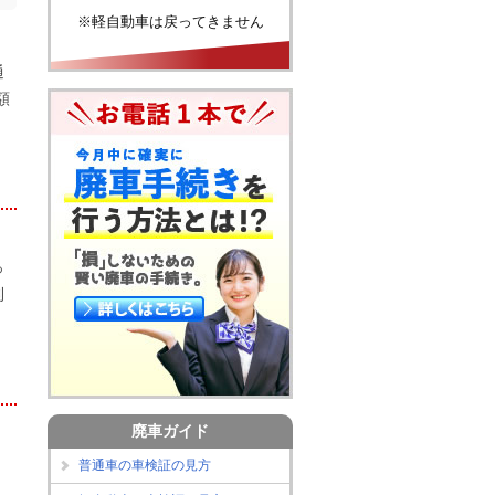
※軽自動車は戻ってきません
通
額
っ
利
廃車ガイド
普通車の車検証の見方