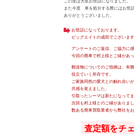
この度は大変お世話になりました。
また今度 車を処分する際にはお世
ありがとうございました。
お世話になっております。
ビッグエイトの成田でございま
アンケートのご返信、ご協力に
今回の廃車で村上様とご縁があ
郵送物についてのご指摘は、有
役立ていく所存です。
ご家族同然の愛犬との触れ合い
共感を覚えました。
引取ったシーマは新たになって
次回も村上様とのご縁がありま
数ある廃車買取業者から弊社を
査定額をチ