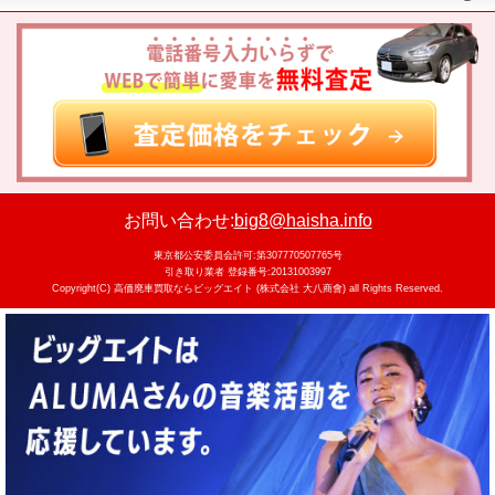
お問い合わせ:
big8@haisha.info
東京都公安委員会許可:第307770507765号
引き取り業者 登録番号:20131003997
Copyright(C)
高価廃車買取ならビッグエイト (株式会社 大八商會)
all Rights Reserved.