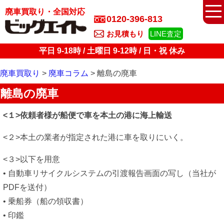
廃車買取り・全国対応
0120-396-813
お見積もり
LINE査定
平日 9-18時 / 土曜日 9-12時 / 日・祝 休み
廃車買取り
廃車コラム
離島の廃車
離島の廃車
<１>依頼者様が船便で車を本土の港に海上輸送
<２>本土の業者が指定された港に車を取りにいく。
<３>以下を用意
• 自動車リサイクルシステムの引渡報告画面の写し（当社が
PDFを送付）
• 乗船券（船の領収書）
• 印鑑