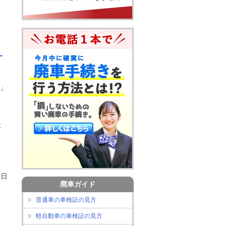
ー
」
体
8日
廃車ガイド
普通車の車検証の見方
軽自動車の車検証の見方