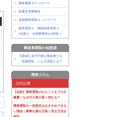
廃車書類ダウンロード
陸運支局事務所
全国廃車買取ネットワーク
破産管財人・相続財産清算人
(弁護士・法律事務所)の皆様へ
事故車買取の知恵袋
【実録】走行不能な事故車でも
「高価買取」になる理由とは？
廃車コラム
注目記事
【必読】廃車買取のからくりをプロが
暴露！なぜボロ車が高く売れる？
る
廃車買取の一括査定はおすすめできな
い理由｜廃車を損せず高く売る方法を
解説