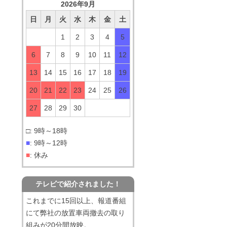
2026年9月
日
月
火
水
木
金
土
1
2
3
4
5
6
7
8
9
10
11
12
13
14
15
16
17
18
19
20
21
22
23
24
25
26
27
28
29
30
□: 9時～18時
■
: 9時～12時
■
: 休み
テレビで紹介されました！
これまでに15回以上、報道番組
にて弊社の放置車両撤去の取り
組みが20分間放映。