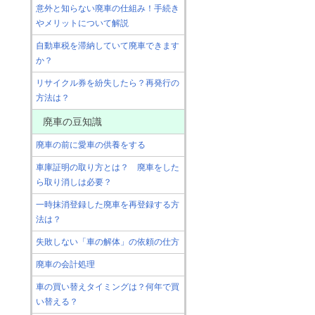
意外と知らない廃車の仕組み！手続き
やメリットについて解説
自動車税を滞納していて廃車できます
か？
リサイクル券を紛失したら？再発行の
方法は？
廃車の豆知識
廃車の前に愛車の供養をする
車庫証明の取り方とは？ 廃車をした
ら取り消しは必要？
一時抹消登録した廃車を再登録する方
法は？
失敗しない「車の解体」の依頼の仕方
廃車の会計処理
車の買い替えタイミングは？何年で買
い替える？