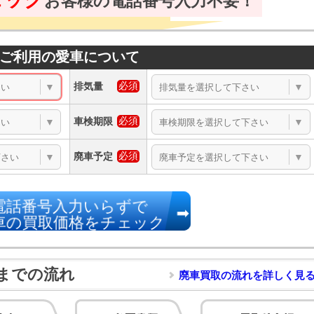
お客様の電話番号入力不要！
ご利用の愛車について
排気量
▼
▼
車検期限
▼
▼
廃車予定
▼
▼
電話番号入力いらずで
車の買取価格をチェック
までの流れ
廃車買取の流れを詳しく見