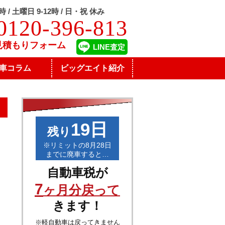
8時 / 土曜日 9-12時 / 日・祝 休み
0120-396-813
見積もりフォーム
LINE査定
車コラム
ビッグエイト紹介
19日
残り
※リミットの8月28日
までに廃車すると…
自動車税が
7
ヶ月分戻って
きます！
※軽自動車は戻ってきません